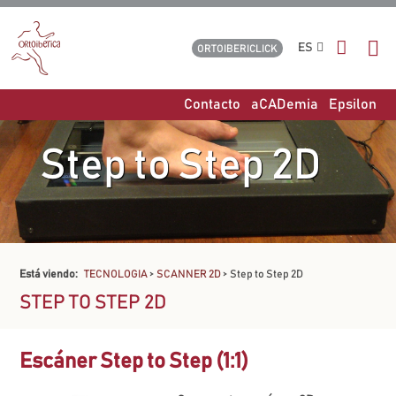
ES
ORTOIBERICLICK
Contacto
aCADemia
Epsilon
Step to Step 2D
Está viendo:
TECNOLOGIA
>
SCANNER 2D
>
Step to Step 2D
STEP TO STEP 2D
Escáner Step to Step (1:1)