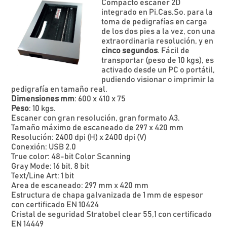
Compacto escáner 2D
integrado en Pi.Cas.So. para la
toma de pedigrafías en carga
de los dos pies a la vez, con una
extraordinaria resolución, y en
cinco
segundos
. Fácil de
transportar (peso de 10 kgs), es
activado desde un PC o portátil,
pudiendo visionar o imprimir la
pedigrafía en tamaño real.
Dimensiones mm
: 600 x 410 x 75
Peso
: 10 kgs.
Escaner con gran resolución, gran formato A3.
Tamaño máximo de escaneado de 297 x 420 mm
Resolución: 2400 dpi (H) x 2400 dpi (V)
Conexión: USB 2.0
True color: 48-bit Color Scanning
Gray Mode: 16 bit, 8 bit
Text/Line Art: 1 bit
Area de escaneado: 297 mm x 420 mm
Estructura de chapa galvanizada de 1 mm de espesor
con certificado EN 10424
Cristal de seguridad Stratobel clear 55,1 con certificado
EN 14449