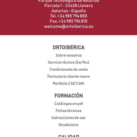
Parque Tecnológico de Asturias
Parcela 1 - 33428 Llanera
Asturias - España
Tel. +34 985 794 800
Fax. +34 985 794 810
welcome@ortoiberica.es
ORTOIBÉRICA
Sobre nosotros
Servicio técnico (SerTec)
Condicionado de venta
Formulario cliente nuevo
Portfolio CAD CAM
FORMACIÓN
Catálogos en pdf
Fichas técnicas
Instrucciones de uso
Vocabulario