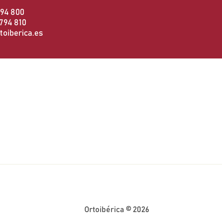
794 800
794 810
oiberica.es
Ortoibérica © 2026