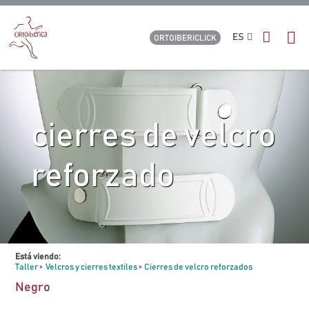
ES
ORTOIBERICLICK
cierres de velcro
reforzado
Está viendo:
Taller
>
Velcros y cierres textiles
>
Cierres de velcro reforzados
Negro